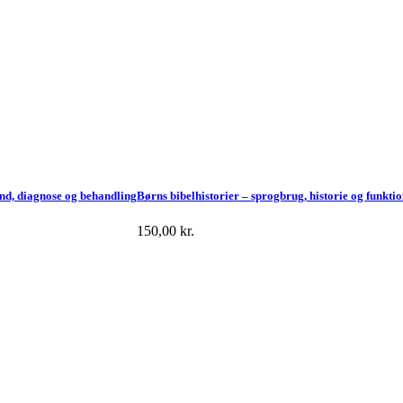
nd, diagnose og behandling
Børns bibelhistorier – sprogbrug, historie og funkti
150,00
kr.