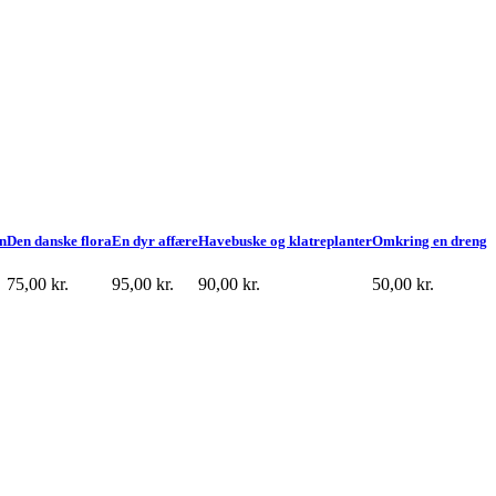
on
Den danske flora
En dyr affære
Havebuske og klatreplanter
Omkring en dreng
75,00
kr.
95,00
kr.
90,00
kr.
50,00
kr.