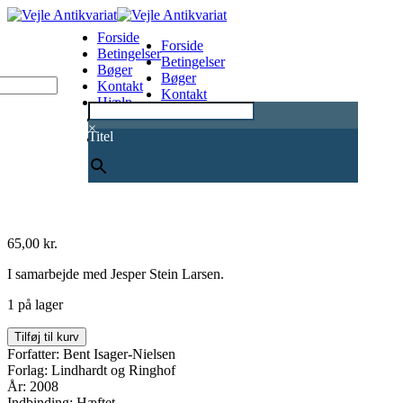
Forside
Forside
Betingelser
Betingelser
Bøger
Bøger
Kontakt
Kontakt
Hjælp
Hjælp
0
×
Titel
65,00
kr.
I samarbejde med Jesper Stein Larsen.
1 på lager
Man
Tilføj til kurv
jager
Forfatter: Bent Isager-Nielsen
et
Forlag: Lindhardt og Ringhof
bæst
År: 2008
og
Indbinding: Hæftet