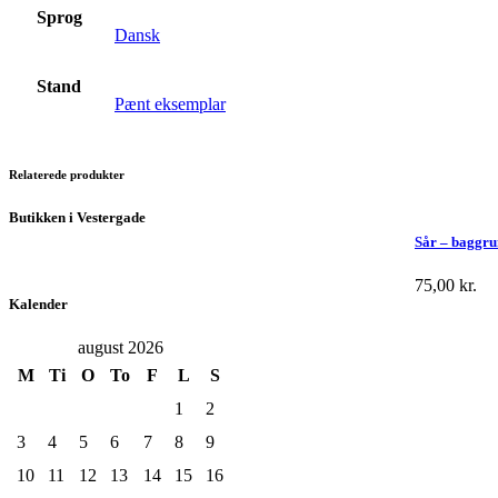
Sprog
Dansk
Stand
Pænt eksemplar
Relaterede produkter
Butikken i Vestergade
Sår – baggru
75,00
kr.
Kalender
august 2026
M
Ti
O
To
F
L
S
1
2
3
4
5
6
7
8
9
10
11
12
13
14
15
16