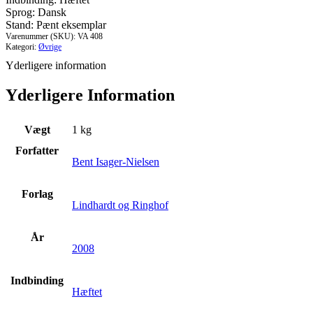
fanger
Sprog: Dansk
et
Stand: Pænt eksemplar
menneske
Varenummer (SKU):
VA 408
antal
Kategori:
Øvrige
Yderligere information
Yderligere Information
Vægt
1 kg
Forfatter
Bent Isager-Nielsen
Forlag
Lindhardt og Ringhof
År
2008
Indbinding
Hæftet