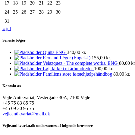
17
18
19
20
21
22
23
24
25
26
27
28
29
30
31
« jul
Seneste bøger
Quilts ENG
340,00
kr.
Fernand Léger (Engelsk)
155,00
kr.
Velazquez - The complete works. ENG
80,00
kr
Løjt kirke i ni århundreder
100,00
kr.
Familiens store førstehjælpshåndbog
80,00
kr.
Kontakt os
Vejle Antikvariat, Vestergade 30A, 7100 Vejle
+45 75 83 85 75
+45 69 30 95 75
vejleantikvariat@mail.dk
Vejleantikvariat.dk understøttes af følgende browsere