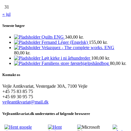
31
« jul
Seneste bøger
Quilts ENG
340,00
kr.
Fernand Léger (Engelsk)
155,00
kr.
Velazquez - The complete works. ENG
80,00
kr.
Løjt kirke i ni århundreder
100,00
kr.
Familiens store førstehjælpshåndbog
80,00
kr.
Kontakt os
Vejle Antikvariat, Vestergade 30A, 7100 Vejle
+45 75 83 85 75
+45 69 30 95 75
vejleantikvariat@mail.dk
Vejleantikvariat.dk understøttes af følgende browsere