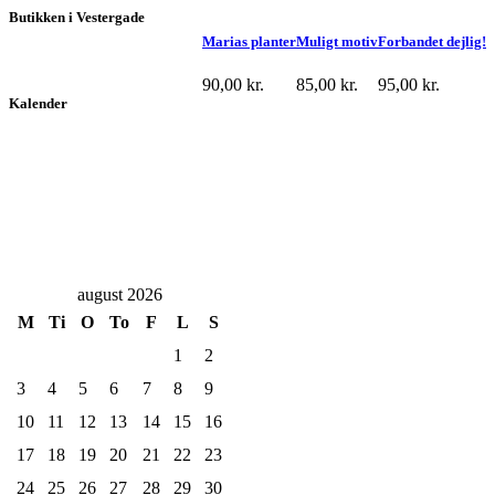
Butikken i Vestergade
Marias planter
Muligt motiv
Forbandet dejlig!
90,00
kr.
85,00
kr.
95,00
kr.
Kalender
august 2026
M
Ti
O
To
F
L
S
1
2
3
4
5
6
7
8
9
10
11
12
13
14
15
16
17
18
19
20
21
22
23
24
25
26
27
28
29
30