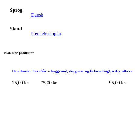
Sprog
Dansk
Stand
Pænt eksemplar
Relaterede produkter
Den danske flora
Sår – baggrund, diagnose og behandling
En dyr affære
75,00
kr.
75,00
kr.
95,00
kr.