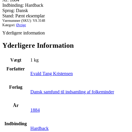
årgang
Indbinding: Hardback
1884.
Sprog: Dansk
Første
Stand: Pænt eksemplar
halvårgang
Varenummer (SKU):
VA 3148
antal
Kategori:
Øvrige
Yderligere information
Yderligere Information
Vægt
1 kg
Forfatter
Evald Tang Kristensen
Forlag
Dansk samfund til indsamling af folkeminder
År
1884
Indbinding
Hardback