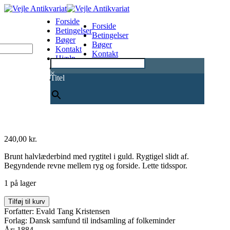
Forside
Forside
Betingelser
Betingelser
Bøger
Bøger
Kontakt
Kontakt
Hjælp
Hjælp
0
×
Titel
240,00
kr.
Brunt halvlæderbind med rygtitel i guld. Rygtigel slidt af.
Begyndende revne mellem ryg og forside. Lette tidsspor.
1 på lager
Skattegraveren
Tilføj til kurv
-
Forfatter: Evald Tang Kristensen
et
Forlag: Dansk samfund til indsamling af folkeminder
tidsskrift
År: 1884