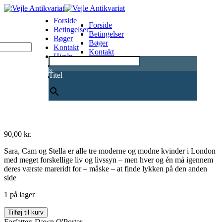
Forside
Forside
Betingelser
Betingelser
Bøger
Bøger
Kontakt
Kontakt
Hjælp
Hjælp
0
×
Titel
90,00
kr.
Sara, Cam og Stella er alle tre moderne og modne kvinder i London
med meget forskellige liv og livssyn – men hver og én må igennem
deres værste mareridt for – måske – at finde lykken på den anden
side
1 på lager
Som
Tilføj til kurv
det
Forfatter: Dawn O'Porter