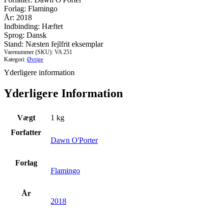
er
Forlag: Flamingo
antal
År: 2018
Indbinding: Hæftet
Sprog: Dansk
Stand: Næsten fejlfrit eksemplar
Varenummer (SKU):
VA 251
Kategori:
Øvrige
Yderligere information
Yderligere Information
Vægt
1 kg
Forfatter
Dawn O'Porter
Forlag
Flamingo
År
2018