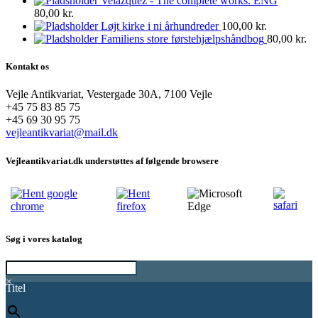
Velazquez - The complete works. ENG
80,00
kr.
Løjt kirke i ni århundreder
100,00
kr.
Familiens store førstehjælpshåndbog
80,00
kr.
Kontakt os
Vejle Antikvariat, Vestergade 30A, 7100 Vejle
+45 75 83 85 75
+45 69 30 95 75
vejleantikvariat@mail.dk
Vejleantikvariat.dk understøttes af følgende browsere
Søg i vores katalog
×
Titel