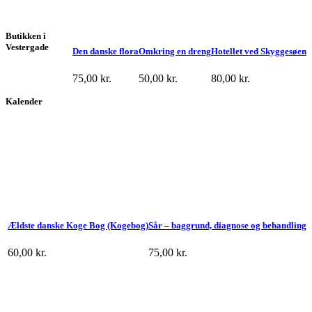
Butikken i
Vestergade
Den danske flora
Omkring en dreng
Hotellet ved Skyggesøen
75,00
kr.
50,00
kr.
80,00
kr.
Kalender
Ældste danske Koge Bog (Kogebog)
Sår – baggrund, diagnose og behandling
60,00
kr.
75,00
kr.