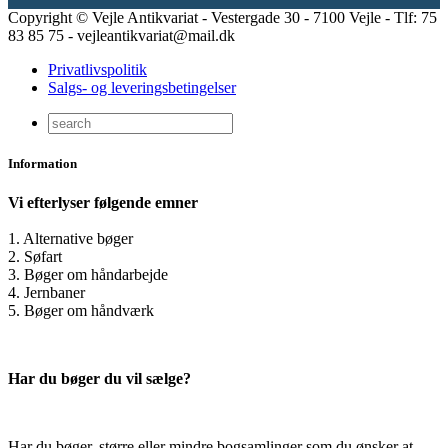
Copyright © Vejle Antikvariat - Vestergade 30 - 7100 Vejle - Tlf: 75
83 85 75 - vejleantikvariat@mail.dk
Privatlivspolitik
Salgs- og leveringsbetingelser
Information
Vi efterlyser følgende emner
1. Alternative bøger
2. Søfart
3. Bøger om håndarbejde
4. Jernbaner
5. Bøger om håndværk
Har du bøger du vil sælge?
Har du bøger, større eller mindre bogsamlinger som du ønsker at