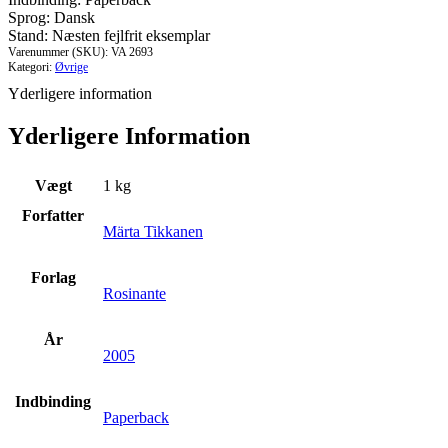
antal
Sprog: Dansk
Stand: Næsten fejlfrit eksemplar
Varenummer (SKU):
VA 2693
Kategori:
Øvrige
Yderligere information
Yderligere Information
Vægt
1 kg
Forfatter
Märta Tikkanen
Forlag
Rosinante
År
2005
Indbinding
Paperback