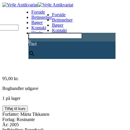
Forside
Forside
Betingelser
Betingelser
Bøger
Bøger
Kontakt
Kontakt
Hjælp
Hjælp
0
×
Titel
95,00
kr.
Boghandler udgave
1 på lager
To
Tilføj til kurv
scener
Forfatter: Märta Tikkanen
fra
Forlag: Rosinante
et
År: 2005
kunstnerægteskab
Indbinding: Paperback