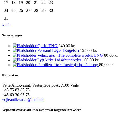
17
18
19
20
21
22
23
24
25
26
27
28
29
30
31
« jul
Seneste bøger
Quilts ENG
340,00
kr.
Fernand Léger (Engelsk)
155,00
kr.
Velazquez - The complete works. ENG
80,00
kr
Løjt kirke i ni århundreder
100,00
kr.
Familiens store førstehjælpshåndbog
80,00
kr.
Kontakt os
Vejle Antikvariat, Vestergade 30A, 7100 Vejle
+45 75 83 85 75
+45 69 30 95 75
vejleantikvariat@mail.dk
Vejleantikvariat.dk understøttes af følgende browsere