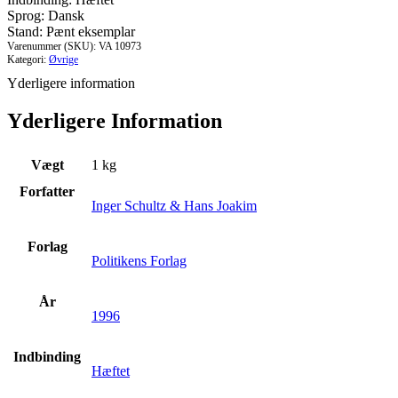
Sprog: Dansk
Stand: Pænt eksemplar
Varenummer (SKU):
VA 10973
Kategori:
Øvrige
Yderligere information
Yderligere Information
Vægt
1 kg
Forfatter
Inger Schultz & Hans Joakim
Forlag
Politikens Forlag
År
1996
Indbinding
Hæftet