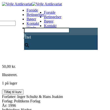
Forside
Forside
Betingelser
Betingelser
Bøger
Bøger
Kontakt
Kontakt
Hjælp
Hjælp
0
×
Titel
50,00
kr.
Illustreret.
1 på lager
Turen
Tilføj til kurv
går
Forfatter: Inger Schultz & Hans Joakim
til
Forlag: Politikens Forlag
Kreta
År: 1996
antal
Indbinding: Hæftet