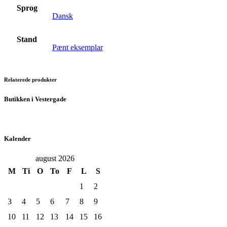
Sprog
Dansk
Stand
Pænt eksemplar
Relaterede produkter
Butikken i Vestergade
Kalender
august 2026
M
Ti
O
To
F
L
S
1
2
3
4
5
6
7
8
9
10
11
12
13
14
15
16