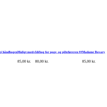
gi håndbogen
Muligt motiv
Idébog for poge- og pilteføreren ##
Madame Bovary
85,00
kr.
80,00
kr.
85,00
kr.