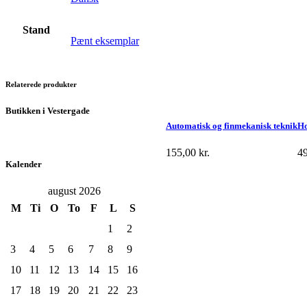
Stand
Pænt eksemplar
Relaterede produkter
Butikken i Vestergade
Automatisk og finmekanisk teknik
Ho
155,00
kr.
4
Kalender
august 2026
M
Ti
O
To
F
L
S
1
2
3
4
5
6
7
8
9
10
11
12
13
14
15
16
17
18
19
20
21
22
23