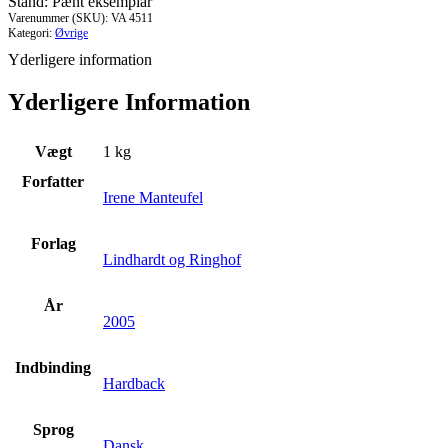
Stand: Pænt eksemplar
antal
Varenummer (SKU):
VA 4511
Kategori:
Øvrige
Yderligere information
Yderligere Information
Vægt
1 kg
Forfatter
Irene Manteufel
Forlag
Lindhardt og Ringhof
År
2005
Indbinding
Hardback
Sprog
Dansk