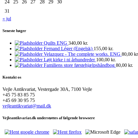
24
25
26
27
28
29
30
31
« jul
Seneste bøger
Quilts ENG
340,00
kr.
Fernand Léger (Engelsk)
155,00
kr.
Velazquez - The complete works. ENG
80,00
kr
Løjt kirke i ni århundreder
100,00
kr.
Familiens store førstehjælpshåndbog
80,00
kr.
Kontakt os
Vejle Antikvariat, Vestergade 30A, 7100 Vejle
+45 75 83 85 75
+45 69 30 95 75
vejleantikvariat@mail.dk
Vejleantikvariat.dk understøttes af følgende browsere