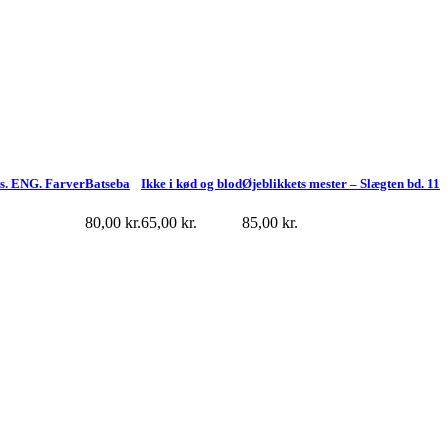
ds. ENG. Farver
Batseba
Ikke i kød og blod
Øjeblikkets mester – Slægten bd. 11
80,00
kr.
65,00
kr.
85,00
kr.