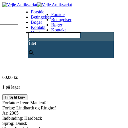
Forside
Forside
Betingelser
Betingelser
Bøger
Bøger
Kontakt
Kontakt
Hjælp
Hjælp
0
×
Titel
60,00
kr.
1 på lager
Velkommen
Tilføj til kurv
-
Forfatter: Irene Manteufel
et
Forlag: Lindhardt og Ringhof
portræt
År: 2005
af
Indbinding: Hardback
Bodil
Sprog: Dansk
Udsen