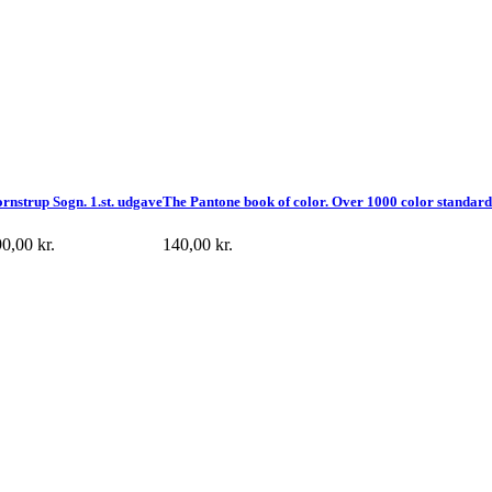
rnstrup Sogn. 1.st. udgave
The Pantone book of color. Over 1000 color standar
90,00
kr.
140,00
kr.