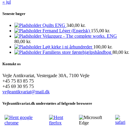
« jul
Seneste bøger
Quilts ENG
340,00
kr.
Fernand Léger (Engelsk)
155,00
kr.
Velazquez - The complete works. ENG
80,00
kr.
Løjt kirke i ni århundreder
100,00
kr.
Familiens store førstehjælpshåndbog
80,00
kr.
Kontakt os
Vejle Antikvariat, Vestergade 30A, 7100 Vejle
+45 75 83 85 75
+45 69 30 95 75
vejleantikvariat@mail.dk
Vejleantikvariat.dk understøttes af følgende browsere