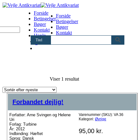
Forside
Forside
Betingelser
Betingelser
Bøger
Bøger
Kontakt
Kontakt
Hjælp
Hjælp
Titel
0
Viser 1 resultat
Forbandet dejlig!
Forfatter: Arne Svingen og Helene
Varenummer (SKU):
VA 36
Kategori:
Øvrige
Uri
Forlag: Turbine
År: 2012
95,00
kr.
Indbinding: Hæftet
Sprog: Dansk