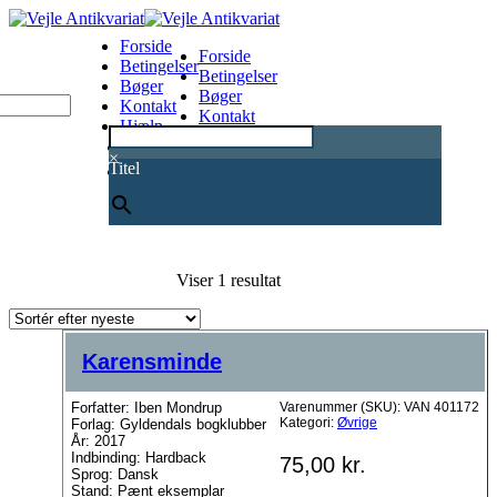
Forside
Forside
Betingelser
Betingelser
Bøger
Bøger
Kontakt
Kontakt
Hjælp
Hjælp
0
×
Titel
Viser 1 resultat
Karensminde
Forfatter: Iben Mondrup
Varenummer (SKU):
VAN 401172
Kategori:
Øvrige
Forlag: Gyldendals bogklubber
År: 2017
Indbinding: Hardback
75,00
kr.
Sprog: Dansk
Stand: Pænt eksemplar