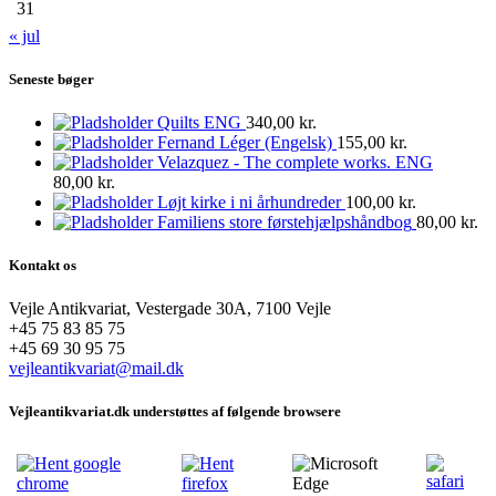
31
« jul
Seneste bøger
Quilts ENG
340,00
kr.
Fernand Léger (Engelsk)
155,00
kr.
Velazquez - The complete works. ENG
80,00
kr.
Løjt kirke i ni århundreder
100,00
kr.
Familiens store førstehjælpshåndbog
80,00
kr.
Kontakt os
Vejle Antikvariat, Vestergade 30A, 7100 Vejle
+45 75 83 85 75
+45 69 30 95 75
vejleantikvariat@mail.dk
Vejleantikvariat.dk understøttes af følgende browsere