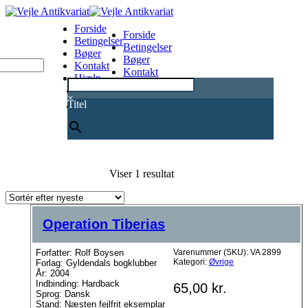
Forside
Forside
Betingelser
Betingelser
Bøger
Bøger
Kontakt
Kontakt
Hjælp
Hjælp
0
×
Titel
Viser 1 resultat
Operation Tiberias
Forfatter: Rolf Boysen
Varenummer (SKU):
VA 2899
Kategori:
Øvrige
Forlag: Gyldendals bogklubber
År: 2004
Indbinding: Hardback
65,00
kr.
Sprog: Dansk
Stand: Næsten fejlfrit eksemplar