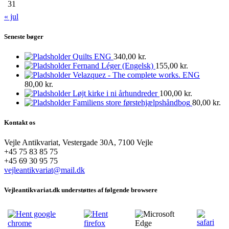
31
« jul
Seneste bøger
Quilts ENG
340,00
kr.
Fernand Léger (Engelsk)
155,00
kr.
Velazquez - The complete works. ENG
80,00
kr.
Løjt kirke i ni århundreder
100,00
kr.
Familiens store førstehjælpshåndbog
80,00
kr.
Kontakt os
Vejle Antikvariat, Vestergade 30A, 7100 Vejle
+45 75 83 85 75
+45 69 30 95 75
vejleantikvariat@mail.dk
Vejleantikvariat.dk understøttes af følgende browsere