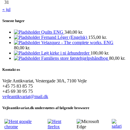
31
« jul
Seneste bøger
Quilts ENG
340,00
kr.
Fernand Léger (Engelsk)
155,00
kr.
Velazquez - The complete works. ENG
80,00
kr.
Løjt kirke i ni århundreder
100,00
kr.
Familiens store førstehjælpshåndbog
80,00
kr.
Kontakt os
Vejle Antikvariat, Vestergade 30A, 7100 Vejle
+45 75 83 85 75
+45 69 30 95 75
vejleantikvariat@mail.dk
Vejleantikvariat.dk understøttes af følgende browsere