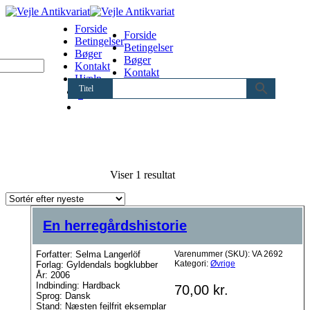
Forside
Forside
Betingelser
Betingelser
Bøger
Bøger
Kontakt
Kontakt
Hjælp
Hjælp
Titel
0
Viser 1 resultat
En herregårdshistorie
Forfatter: Selma Langerlöf
Varenummer (SKU):
VA 2692
Kategori:
Øvrige
Forlag: Gyldendals bogklubber
År: 2006
Indbinding: Hardback
70,00
kr.
Sprog: Dansk
Stand: Næsten fejlfrit eksemplar