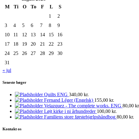
M
Ti
O
To
F
L
S
1
2
3
4
5
6
7
8
9
10
11
12
13
14
15
16
17
18
19
20
21
22
23
24
25
26
27
28
29
30
31
« jul
Seneste bøger
Quilts ENG
340,00
kr.
Fernand Léger (Engelsk)
155,00
kr.
Velazquez - The complete works. ENG
80,00
kr
Løjt kirke i ni århundreder
100,00
kr.
Familiens store førstehjælpshåndbog
80,00
kr.
Kontakt os