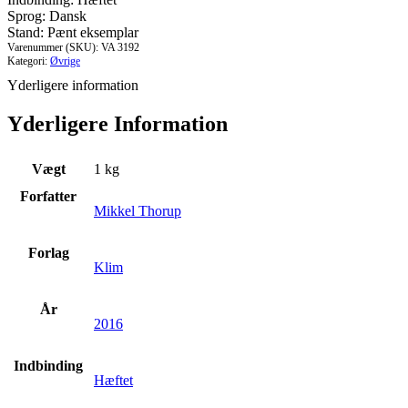
&
Sprog: Dansk
økonomisk
Stand: Pænt eksemplar
gæld
Varenummer (SKU):
VA 3192
antal
Kategori:
Øvrige
Yderligere information
Yderligere Information
Vægt
1 kg
Forfatter
Mikkel Thorup
Forlag
Klim
År
2016
Indbinding
Hæftet