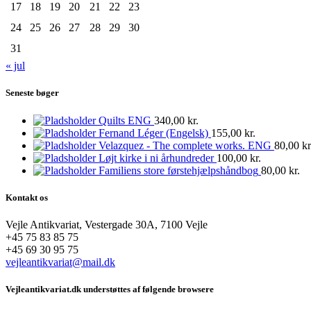
17
18
19
20
21
22
23
24
25
26
27
28
29
30
31
« jul
Seneste bøger
Quilts ENG
340,00
kr.
Fernand Léger (Engelsk)
155,00
kr.
Velazquez - The complete works. ENG
80,00
kr
Løjt kirke i ni århundreder
100,00
kr.
Familiens store førstehjælpshåndbog
80,00
kr.
Kontakt os
Vejle Antikvariat, Vestergade 30A, 7100 Vejle
+45 75 83 85 75
+45 69 30 95 75
vejleantikvariat@mail.dk
Vejleantikvariat.dk understøttes af følgende browsere