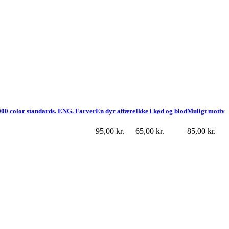
000 color standards. ENG. Farver
En dyr affære
Ikke i kød og blod
Muligt motiv
95,00
kr.
65,00
kr.
85,00
kr.