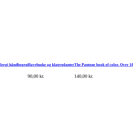
llergi håndbogen
Havebuske og klatreplanter
The Pantone book of color. Over 1
90,00
kr.
140,00
kr.