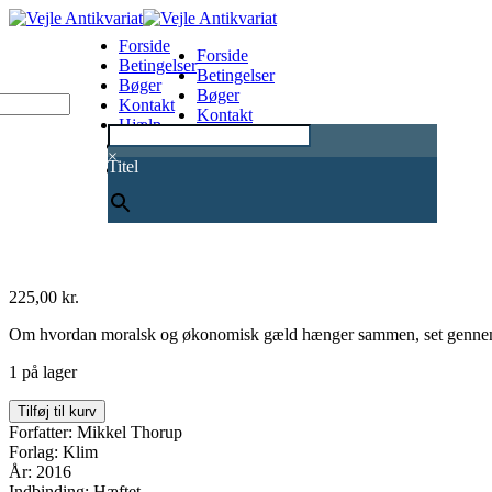
Forside
Forside
Betingelser
Betingelser
Bøger
Bøger
Kontakt
Kontakt
Hjælp
Hjælp
0
×
Titel
225,00
kr.
Om hvordan moralsk og økonomisk gæld hænger sammen, set gennem teo
1 på lager
Du
Tilføj til kurv
skylder!
Forfatter: Mikkel Thorup
-
Forlag: Klim
Om
År: 2016
moralsk
Indbinding: Hæftet