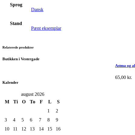
Sprog
Dansk
Stand
Pænt eksemplar
Relaterede produkter
Butikken i Vestergade
Astma og a
65,00
kr.
Kalender
august 2026
M
Ti
O
To
F
L
S
1
2
3
4
5
6
7
8
9
10
11
12
13
14
15
16