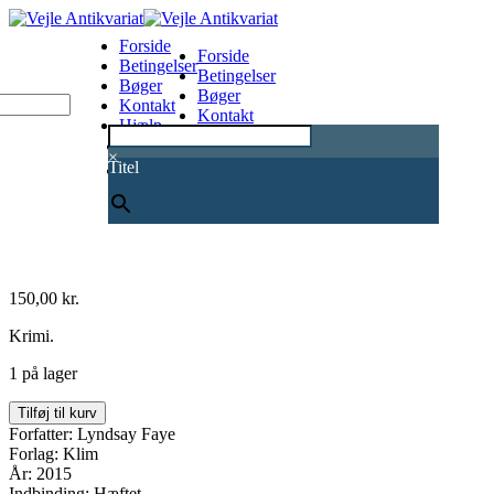
Forside
Forside
Betingelser
Betingelser
Bøger
Bøger
Kontakt
Kontakt
Hjælp
Hjælp
0
×
Titel
150,00
kr.
Krimi.
1 på lager
Gothams
Tilføj til kurv
stjerner.
Forfatter: Lyndsay Faye
antal
Forlag: Klim
År: 2015
Indbinding: Hæftet