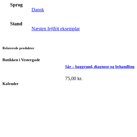
Sprog
Dansk
Stand
Næsten fejlfrit eksemplar
Relaterede produkter
Butikken i Vestergade
Sår – baggrund, diagnose og behandling
75,00
kr.
Kalender