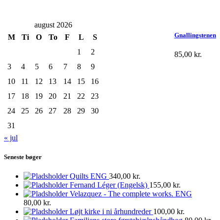
august 2026
Gnallingstenen
M
Ti
O
To
F
L
S
1
2
85,00
kr.
3
4
5
6
7
8
9
10
11
12
13
14
15
16
17
18
19
20
21
22
23
24
25
26
27
28
29
30
31
« jul
Seneste bøger
Quilts ENG
340,00
kr.
Fernand Léger (Engelsk)
155,00
kr.
Velazquez - The complete works. ENG
80,00
kr.
Løjt kirke i ni århundreder
100,00
kr.