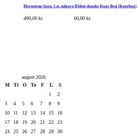
Hornstrup Sogn. 1.st. udgave
Ældste danske Koge Bog (Kogebog)
490,00
kr.
60,00
kr.
august 2026
M
Ti
O
To
F
L
S
1
2
3
4
5
6
7
8
9
10
11
12
13
14
15
16
17
18
19
20
21
22
23
24
25
26
27
28
29
30