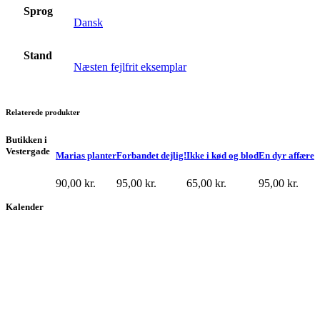
Sprog
Dansk
Stand
Næsten fejlfrit eksemplar
Relaterede produkter
Butikken i
Vestergade
Marias planter
Forbandet dejlig!
Ikke i kød og blod
En dyr affære
90,00
kr.
95,00
kr.
65,00
kr.
95,00
kr.
Kalender