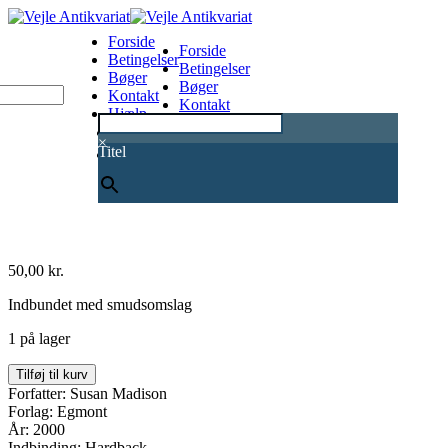
Forside
Forside
Betingelser
Betingelser
Bøger
Bøger
Kontakt
Kontakt
Hjælp
Hjælp
0
×
Titel
50,00
kr.
Indbundet med smudsomslag
1 på lager
Håbets
Tilføj til kurv
farve
Forfatter: Susan Madison
antal
Forlag: Egmont
År: 2000
Indbinding: Hardback