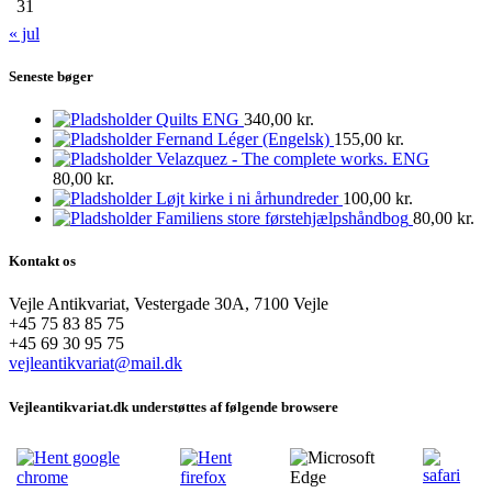
31
« jul
Seneste bøger
Quilts ENG
340,00
kr.
Fernand Léger (Engelsk)
155,00
kr.
Velazquez - The complete works. ENG
80,00
kr.
Løjt kirke i ni århundreder
100,00
kr.
Familiens store førstehjælpshåndbog
80,00
kr.
Kontakt os
Vejle Antikvariat, Vestergade 30A, 7100 Vejle
+45 75 83 85 75
+45 69 30 95 75
vejleantikvariat@mail.dk
Vejleantikvariat.dk understøttes af følgende browsere