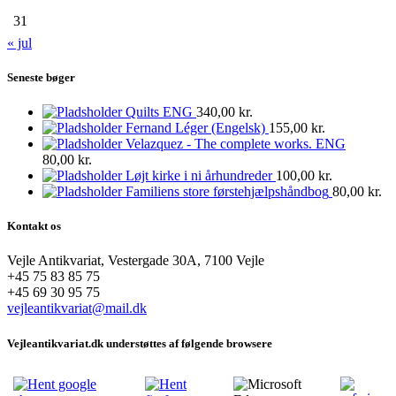
31
« jul
Seneste bøger
Quilts ENG
340,00
kr.
Fernand Léger (Engelsk)
155,00
kr.
Velazquez - The complete works. ENG
80,00
kr.
Løjt kirke i ni århundreder
100,00
kr.
Familiens store førstehjælpshåndbog
80,00
kr.
Kontakt os
Vejle Antikvariat, Vestergade 30A, 7100 Vejle
+45 75 83 85 75
+45 69 30 95 75
vejleantikvariat@mail.dk
Vejleantikvariat.dk understøttes af følgende browsere