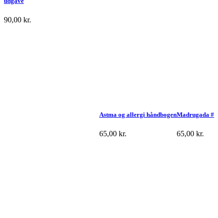
udgave
90,00
kr.
Astma og allergi håndbogen
Madrugada #
65,00
kr.
65,00
kr.