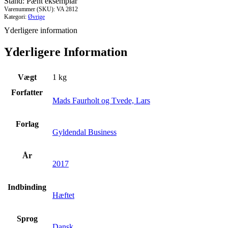
Stand: Pænt eksemplar
starte
Varenummer (SKU):
VA 2812
30
Kategori:
Øvrige
virksomheder
Yderligere information
antal
Yderligere Information
Vægt
1 kg
Forfatter
Mads Faurholt og Tvede, Lars
Forlag
Gyldendal Business
År
2017
Indbinding
Hæftet
Sprog
Dansk