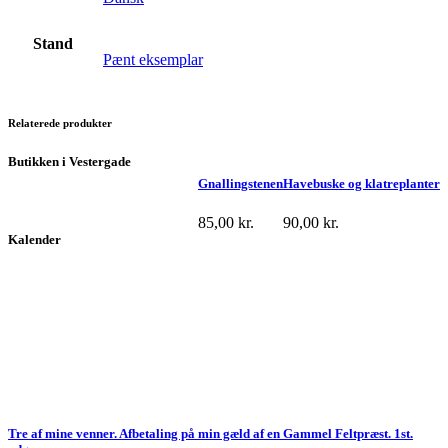
Stand
Pænt eksemplar
Relaterede produkter
Butikken i Vestergade
Gnallingstenen
Havebuske og klatreplanter
85,00
kr.
90,00
kr.
Kalender
Tre af mine venner. Afbetaling på min gæld af en Gammel Feltpræst. 1st.