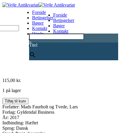
Forside
Forside
Betingelser
Betingelser
Bøger
Bøger
Kontakt
Kontakt
Hjælp
Hjælp
0
×
Titel
115,00
kr.
1 på lager
Iværksætter
Tilføj til kurv
-
Forfatter: Mads Faurholt og Tvede, Lars
Hvad
Forlag: Gyldendal Business
vi
År: 2017
lærte
Indbinding: Hæftet
af
Sprog: Dansk
at