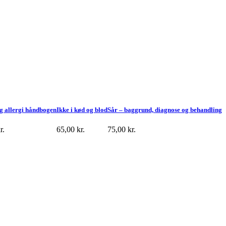
g allergi håndbogen
Ikke i kød og blod
Sår – baggrund, diagnose og behandling
r.
65,00
kr.
75,00
kr.