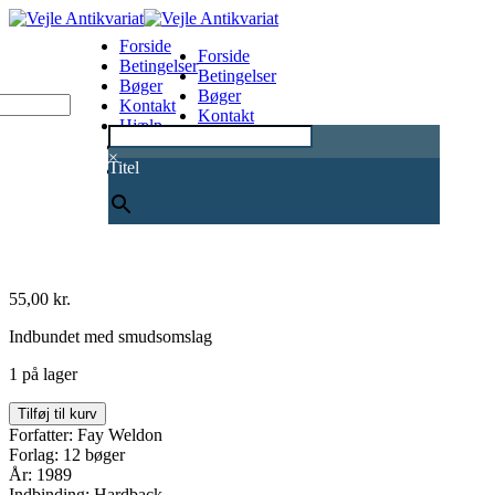
Forside
Forside
Betingelser
Betingelser
Bøger
Bøger
Kontakt
Kontakt
Hjælp
Hjælp
0
×
Titel
55,00
kr.
Indbundet med smudsomslag
1 på lager
Mænds
Tilføj til kurv
liv
Forfatter: Fay Weldon
og
Forlag: 12 bøger
hjerter
År: 1989
antal
Indbinding: Hardback