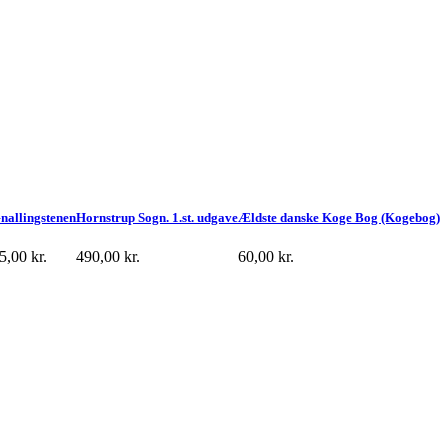
nallingstenen
Hornstrup Sogn. 1.st. udgave
Ældste danske Koge Bog (Kogebog)
5,00
kr.
490,00
kr.
60,00
kr.