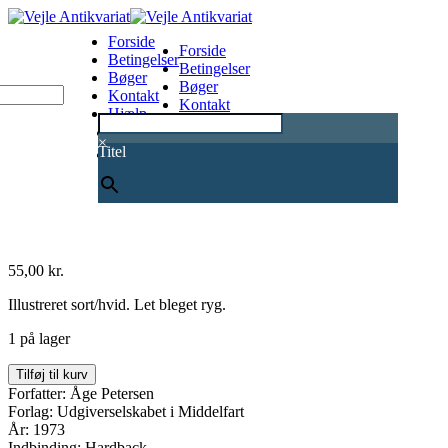
Forside
Forside
Betingelser
Betingelser
Bøger
Bøger
Kontakt
Kontakt
Hjælp
Hjælp
0
×
Titel
55,00
kr.
Illustreret sort/hvid. Let bleget ryg.
1 på lager
Med
Tilføj til kurv
venlig
Forfatter: Åge Petersen
hilsen
Forlag: Udgiverselskabet i Middelfart
fra
År: 1973
tredivernes
Indbinding: Hardback