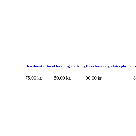
Den danske flora
Omkring en dreng
Havebuske og klatreplanter
G
75,00
kr.
50,00
kr.
90,00
kr.
8