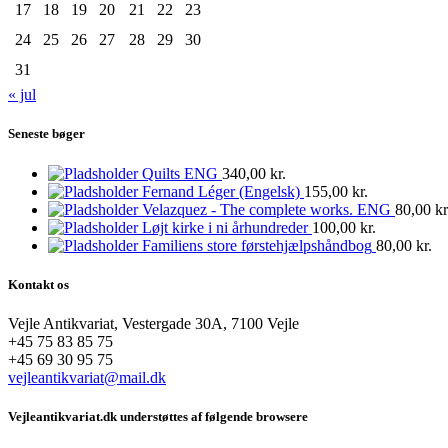
17
18
19
20
21
22
23
24
25
26
27
28
29
30
31
« jul
Seneste bøger
Quilts ENG
340,00
kr.
Fernand Léger (Engelsk)
155,00
kr.
Velazquez - The complete works. ENG
80,00
kr
Løjt kirke i ni århundreder
100,00
kr.
Familiens store førstehjælpshåndbog
80,00
kr.
Kontakt os
Vejle Antikvariat, Vestergade 30A, 7100 Vejle
+45 75 83 85 75
+45 69 30 95 75
vejleantikvariat@mail.dk
Vejleantikvariat.dk understøttes af følgende browsere