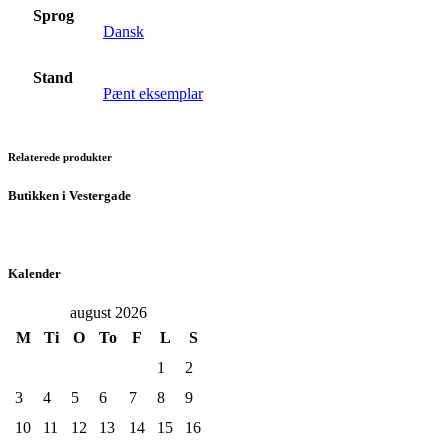
Sprog
Dansk
Stand
Pænt eksemplar
Relaterede produkter
Butikken i Vestergade
Kalender
august 2026
M
Ti
O
To
F
L
S
1
2
3
4
5
6
7
8
9
10
11
12
13
14
15
16