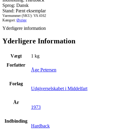
Middelfart
Sprog: Dansk
antal
Stand: Pænt eksemplar
Varenummer (SKU):
VA 4162
Kategori:
Øvrige
Yderligere information
Yderligere Information
Vægt
1 kg
Forfatter
Åge Petersen
Forlag
Udgiverselskabet i Middelfart
År
1973
Indbinding
Hardback