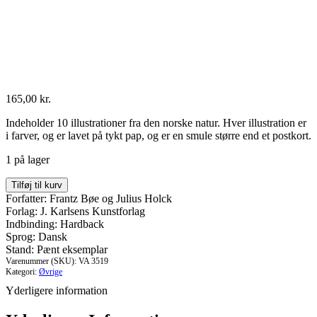
165,00
kr.
Indeholder 10 illustrationer fra den norske natur. Hver illustration er
i farver, og er lavet på tykt pap, og er en smule større end et postkort.
1 på lager
Norsk
Tilføj til kurv
natur
Forfatter: Frantz Bøe og Julius Holck
antal
Forlag: J. Karlsens Kunstforlag
Indbinding: Hardback
Sprog: Dansk
Stand: Pænt eksemplar
Varenummer (SKU):
VA 3519
Kategori:
Øvrige
Yderligere information