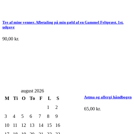
Tre af mine venner. Afbetaling på min gæld af en Gammel Feltpræst. 1st.
udgave
90,00
kr.
august 2026
Astma og allergi håndbogen
M
Ti
O
To
F
L
S
1
2
65,00
kr.
3
4
5
6
7
8
9
10
11
12
13
14
15
16