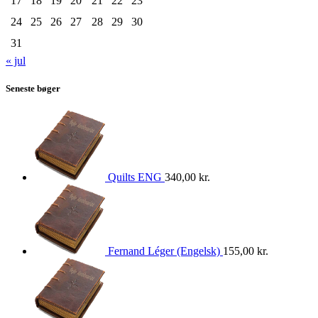
17
18
19
20
21
22
23
24
25
26
27
28
29
30
31
« jul
Seneste bøger
Quilts ENG
340,00
kr.
Fernand Léger (Engelsk)
155,00
kr.