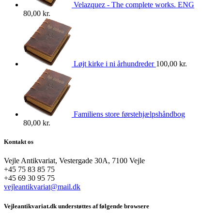
Velazquez - The complete works. ENG
80,00
kr.
Løjt kirke i ni århundreder
100,00
kr.
Familiens store førstehjælpshåndbog
80,00
kr.
Kontakt os
Vejle Antikvariat, Vestergade 30A, 7100 Vejle
+45 75 83 85 75
+45 69 30 95 75
vejleantikvariat@mail.dk
Vejleantikvariat.dk understøttes af følgende browsere