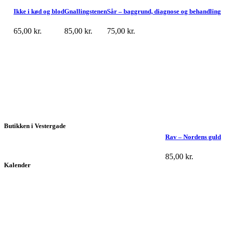
Ikke i kød og blod
Gnallingstenen
Sår – baggrund, diagnose og behandling
65,00
kr.
85,00
kr.
75,00
kr.
Butikken i Vestergade
Rav – Nordens guld
85,00
kr.
Kalender