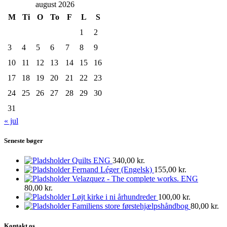
august 2026
M
Ti
O
To
F
L
S
1
2
3
4
5
6
7
8
9
10
11
12
13
14
15
16
17
18
19
20
21
22
23
24
25
26
27
28
29
30
31
« jul
Seneste bøger
Quilts ENG
340,00
kr.
Fernand Léger (Engelsk)
155,00
kr.
Velazquez - The complete works. ENG
80,00
kr.
Løjt kirke i ni århundreder
100,00
kr.
Familiens store førstehjælpshåndbog
80,00
kr.
Kontakt os