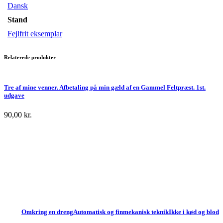
Dansk
Stand
Fejlfrit eksemplar
Relaterede produkter
Tre af mine venner. Afbetaling på min gæld af en Gammel Feltpræst. 1st.
udgave
90,00
kr.
Omkring en dreng
Automatisk og finmekanisk teknik
Ikke i kød og blod