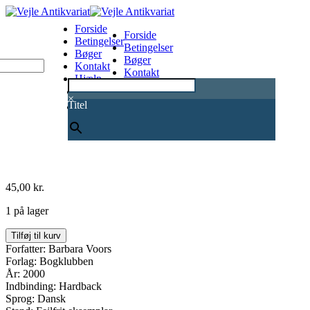
Forside
Forside
Betingelser
Betingelser
Bøger
Bøger
Kontakt
Kontakt
Hjælp
Hjælp
0
×
Titel
45,00
kr.
1 på lager
Søvnløs
Tilføj til kurv
antal
Forfatter: Barbara Voors
Forlag: Bogklubben
År: 2000
Indbinding: Hardback
Sprog: Dansk