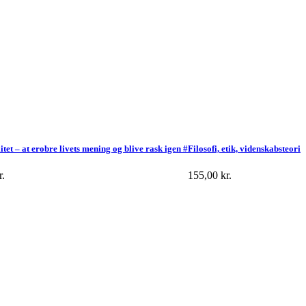
itet – at erobre livets mening og blive rask igen #
Filosofi, etik, videnskabsteori
r.
155,00
kr.