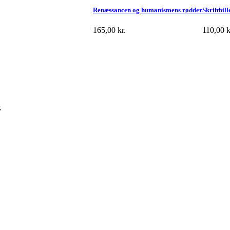
Renæssancen og humanismens rødder
Skriftbil
165,00
kr.
110,00
k
.