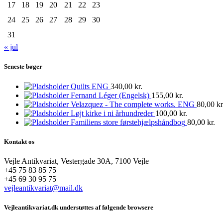
17
18
19
20
21
22
23
24
25
26
27
28
29
30
31
« jul
Seneste bøger
Quilts ENG
340,00
kr.
Fernand Léger (Engelsk)
155,00
kr.
Velazquez - The complete works. ENG
80,00
kr
Løjt kirke i ni århundreder
100,00
kr.
Familiens store førstehjælpshåndbog
80,00
kr.
Kontakt os
Vejle Antikvariat, Vestergade 30A, 7100 Vejle
+45 75 83 85 75
+45 69 30 95 75
vejleantikvariat@mail.dk
Vejleantikvariat.dk understøttes af følgende browsere