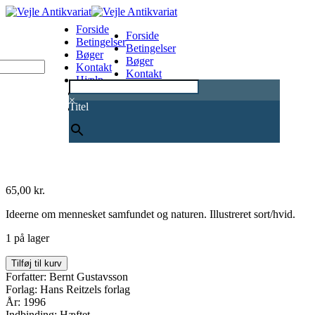
Forside
Forside
Betingelser
Betingelser
Bøger
Bøger
Kontakt
Kontakt
Hjælp
Hjælp
0
×
Titel
65,00
kr.
Ideerne om mennesket samfundet og naturen. Illustreret sort/hvid.
1 på lager
Verdens
Tilføj til kurv
Billeder
Forfatter: Bernt Gustavsson
antal
Forlag: Hans Reitzels forlag
År: 1996
Indbinding: Hæftet