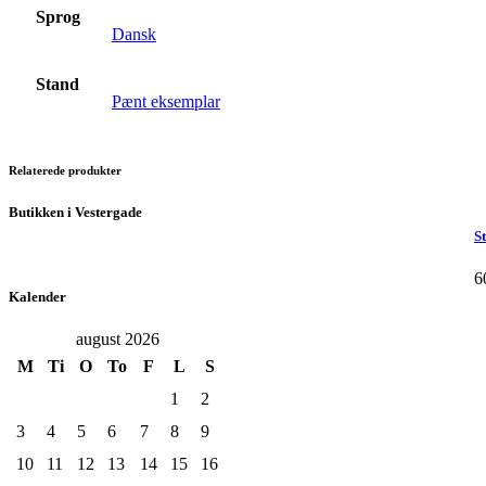
Sprog
Dansk
Stand
Pænt eksemplar
Relaterede produkter
Butikken i Vestergade
S
6
Kalender
august 2026
M
Ti
O
To
F
L
S
1
2
3
4
5
6
7
8
9
10
11
12
13
14
15
16