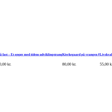
tå fast – Et opgør med tidens udviklingstrang
Kierkegaard på vrangen #
Livskval
0,00
kr.
80,00
kr.
55,00
k