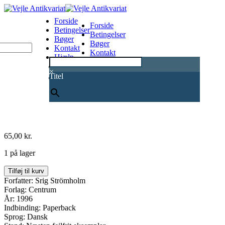
Forside
Forside
Betingelser
Betingelser
Bøger
Bøger
Kontakt
Kontakt
Hjælp
Hjælp
0
×
Titel
65,00
kr.
1 på lager
Dalen
Tilføj til kurv
antal
Forfatter: Srig Strömholm
Forlag: Centrum
År: 1996
Indbinding: Paperback
Sprog: Dansk