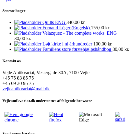
Seneste bøger
Quilts ENG
340,00
kr.
Fernand Léger (Engelsk)
155,00
kr.
Velazquez - The complete works. ENG
80,00
kr.
Løjt kirke i ni århundreder
100,00
kr.
Familiens store førstehjælpshåndbog
80,00
kr.
Kontakt os
Vejle Antikvariat, Vestergade 30A, 7100 Vejle
+45 75 83 85 75
+45 69 30 95 75
vejleantikvariat@mail.dk
Vejleantikvariat.dk understøttes af følgende browsere
Søg i vores katalog