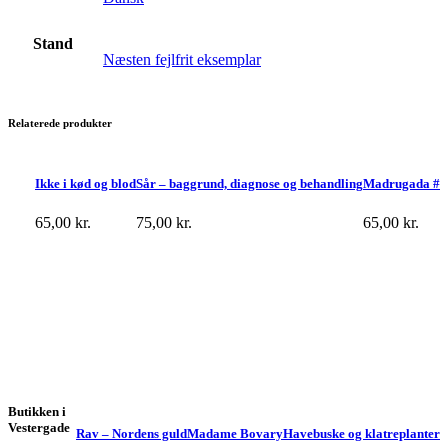
Stand
Næsten fejlfrit eksemplar
Relaterede produkter
Ikke i kød og blod
Sår – baggrund, diagnose og behandling
Madrugada #
65,00
kr.
75,00
kr.
65,00
kr.
Butikken i
Vestergade
Rav – Nordens guld
Madame Bovary
Havebuske og klatreplanter