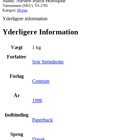
Stand: Næsten fejlfrit eksemplar
Varenummer (SKU):
VA 2765
Kategori:
Øvrige
Yderligere information
Yderligere Information
Vægt
1 kg
Forfatter
Srig Strömholm
Forlag
Centrum
År
1996
Indbinding
Paperback
Sprog
Dansk