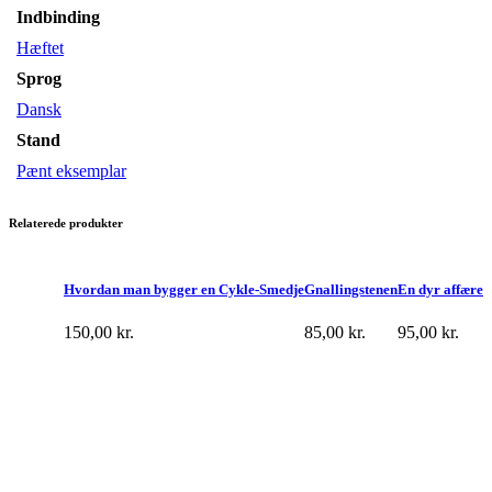
Indbinding
Hæftet
Sprog
Dansk
Stand
Pænt eksemplar
Relaterede produkter
Hvordan man bygger en Cykle-Smedje
Gnallingstenen
En dyr affære
150,00
kr.
85,00
kr.
95,00
kr.