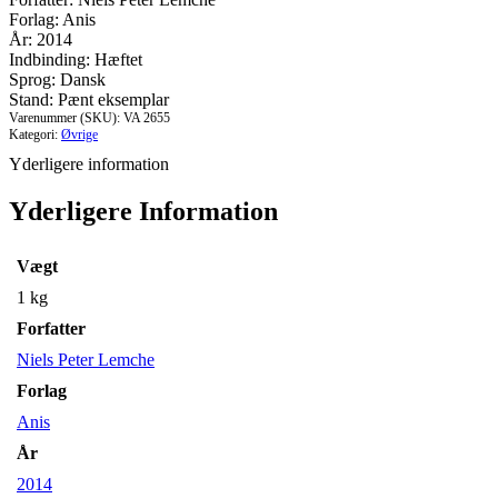
Testamente
Forlag: Anis
mellem
År: 2014
teologi
Indbinding: Hæftet
og
Sprog: Dansk
historie
Stand: Pænt eksemplar
-
Varenummer (SKU):
VA 2655
den
Kategori:
Øvrige
historisk-
Yderligere information
kritiske
bibelforsknings
Yderligere Information
storhed
og
fald
Vægt
antal
1 kg
Forfatter
Niels Peter Lemche
Forlag
Anis
År
2014