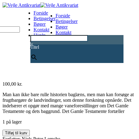
Forside
Forside
Betingelser
Betingelser
Bøger
Bøger
Kontakt
Kontakt
Hjælp
Hjælp
0
×
Titel
100,00
kr.
Man kan ikke bare rulle historien baglæns, men man kan forsøge at
frugtbargøre de landvindinger, som denne forskning opnåede. Det
indebærer et opgør med mange vaneforestillinger om Det Gamle
Testamente og dets baggrund. Det Gamle Testamente fortæller
1 på lager
Det
Tilføj til kurv
Gamle
Forfatter: Niels Peter Lemche