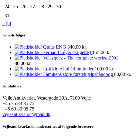
24
25
26
27
28
29
30
31
« jul
Seneste bøger
Quilts ENG
340,00
kr.
Fernand Léger (Engelsk)
155,00
kr.
Velazquez - The complete works. ENG
80,00
kr.
Løjt kirke i ni århundreder
100,00
kr.
Familiens store førstehjælpshåndbog
80,00
kr.
Kontakt os
Vejle Antikvariat, Vestergade 30A, 7100 Vejle
+45 75 83 85 75
+45 69 30 95 75
vejleantikvariat@mail.dk
Vejleantikvariat.dk understøttes af følgende browsere