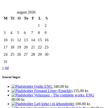
august 2026
M
Ti
O
To
F
L
S
1
2
3
4
5
6
7
8
9
10
11
12
13
14
15
16
17
18
19
20
21
22
23
24
25
26
27
28
29
30
31
« jul
Seneste bøger
Quilts ENG
340,00
kr.
Fernand Léger (Engelsk)
155,00
kr.
Velazquez - The complete works. ENG
80,00
kr.
Løjt kirke i ni århundreder
100,00
kr.