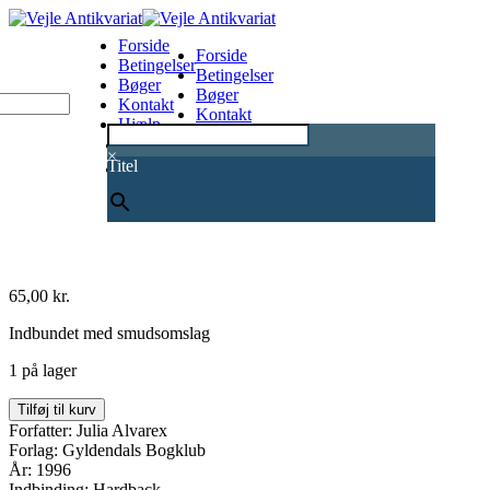
Forside
Forside
Betingelser
Betingelser
Bøger
Bøger
Kontakt
Kontakt
Hjælp
Hjælp
0
×
Titel
65,00
kr.
Indbundet med smudsomslag
1 på lager
I
Tilføj til kurv
sommerfuglenes
Forfatter: Julia Alvarex
tid
Forlag: Gyldendals Bogklub
antal
År: 1996
Indbinding: Hardback