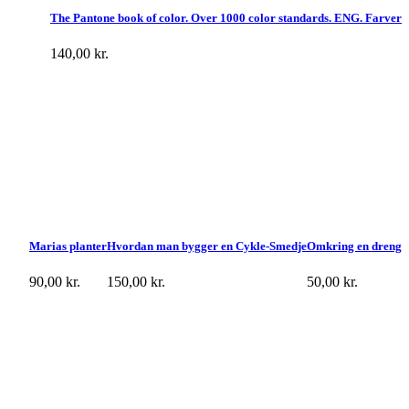
The Pantone book of color. Over 1000 color standards. ENG. Farver
140,00
kr.
Marias planter
Hvordan man bygger en Cykle-Smedje
Omkring en dreng
90,00
kr.
150,00
kr.
50,00
kr.